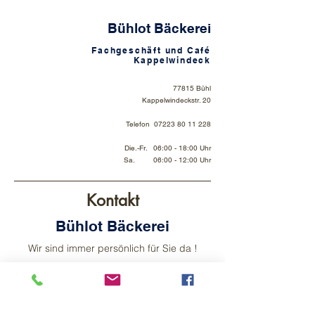
Bühlot Bäckerei
Fachgeschäft und Café
Kappelwindeck
77815 Bühl
Kappelwindeckstr. 20
Telefon
07223 80 11 228
Die.-Fr. 06:00 - 18:00 Uhr
Sa. 06:00 - 12:00 Uhr
Kontakt
Bühlot Bäckerei
Wir sind immer persönlich für Sie da !
Kommen Sie zu uns in die Bäckerei oder
rufen Sie uns an. Wir stehen selbst für Sie
in der Backstube und hinter der Theke.
Mails können deshalb nur sporadisch