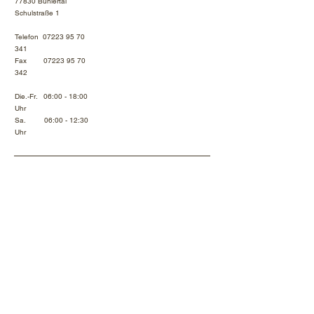
77830 Bühlertal
Schulstraße 1
Telefon
07223 95 70
341
Fax
07223 95 70
342
Die.-Fr. 06:00 - 18:00
Uhr
Sa. 06:00 - 12:30
Uhr